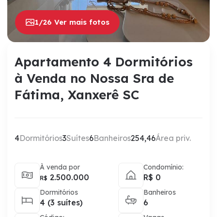
1/26 Ver mais fotos
Apartamento 4 Dormitórios
à Venda no Nossa Sra de
Fátima, Xanxerê SC
4
Dormitórios
3
Suítes
6
Banheiros
254,46
Área priv.
À venda por
Condomínio:
2.500.000
R$ 0
R$
Dormitórios
Banheiros
4 (3 suítes)
6