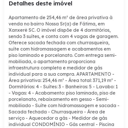
Detalhes deste imóvel
Apartamento de 254,46 m² de área privativa à
venda no bairro Nossa Sr(a) de Fátima, em
Xanxerê SC. O imóvel dispõe de 4 dormitórios,
sendo 3 suítes, e conta com 4 vagas de garagem.
Oferece sacada fechada com churrasqueira,
suíte com hidromassagem e acabamentos em
piso laminado e porcelanato. Com entrega semi-
mobiliada, o apartamento proporciona
infraestrutura completa e medidor de gás
individual para a sua compra.
APARTAMENTO
-
Área privativa: 254,46 m²
- Área total: 371,19 m²
-
Dormitórios: 4
- Suítes: 3
- Banheiros: 5
- Lavabo: 1
- Vagas: 4
- Acabamento: piso laminado, piso de
porcelanato, rebaixamento em gesso
- Semi-
mobiliado
- Suíte com hidromassagem e sacada
-
Sacada fechada
- Churrasqueira
- Área de
serviço
- Aquecedor a gás
- Medidor de gás
individual
CONDOMÍNIO
- Gás central
- Piscina