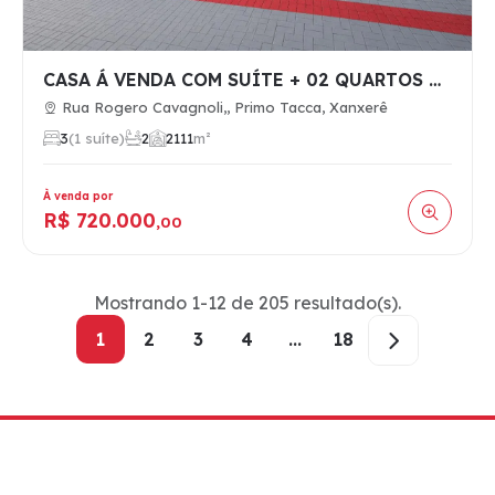
CASA Á VENDA COM SUÍTE + 02 QUARTOS NO BAIRRO PRIMO TACCA
Rua Rogero Cavagnoli,, Primo Tacca, Xanxerê
3
(1 suíte)
2
2
111
m²
À venda por
R$ 720.000
,00
Mostrando 1-12 de 205 resultado(s).
1
2
3
4
...
18