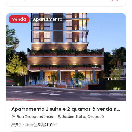
Venda
Apartamento
Apartamento 1 suíte e 2 quartos à venda no Jardim Itália, Ch…
Rua Independência - E, Jardim Itália, Chapecó
3
(1 suíte)
3
2
118
m²