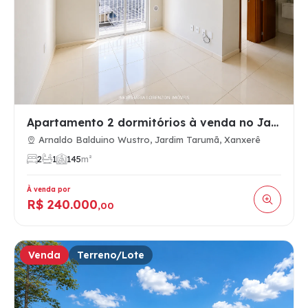
Apartamento 2 dormitórios à venda no Jardim Tarumã, Xanxerê …
Arnaldo Balduino Wustro, Jardim Tarumã, Xanxerê
2
1
1
45
m²
À venda por
R$ 240.000
,00
Venda
Terreno/Lote