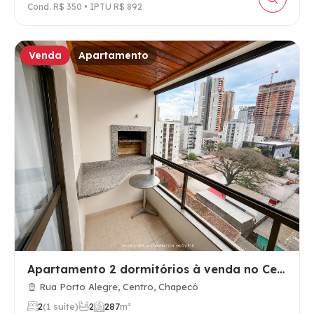
Cond. R$ 350 • IPTU R$ 892
Venda
Apartamento
Apartamento 2 dormitórios à venda no Centro, Chapecó SC, mob…
Rua Porto Alegre, Centro, Chapecó
2
(1 suíte)
2
2
87
m²