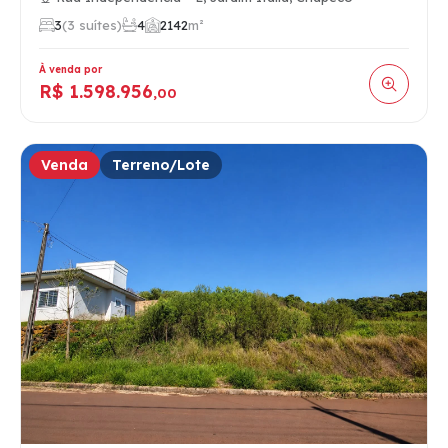
3
(3 suítes)
4
2
142
m²
À venda por
R$ 1.598.956
,00
Venda
Terreno/Lote