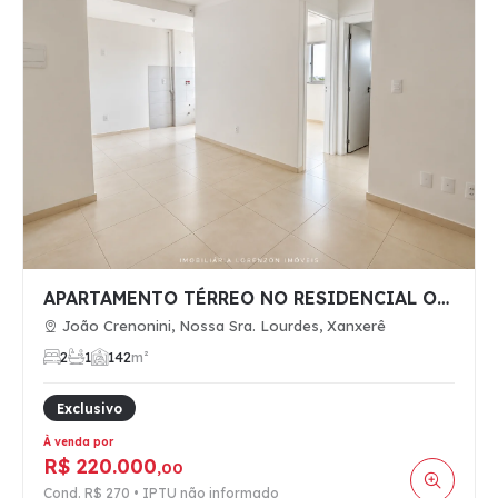
APARTAMENTO TÉRREO NO RESIDENCIAL OLYMPIA
João Crenonini, Nossa Sra. Lourdes, Xanxerê
2
1
1
42
m²
Exclusivo
À venda por
R$ 220.000
,00
Cond. R$ 270 • IPTU não informado