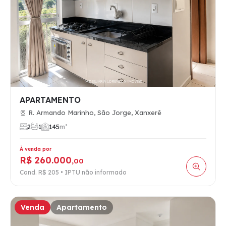
APARTAMENTO
R. Armando Marinho, São Jorge, Xanxerê
2
1
1
45
m²
À venda por
R$ 260.000
,00
Cond. R$ 205 • IPTU não informado
Venda
Apartamento