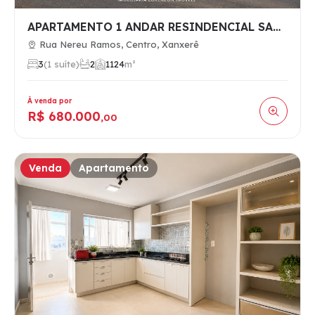
APARTAMENTO 1 ANDAR RESINDENCIAL SAN MARINO
Rua Nereu Ramos, Centro, Xanxerê
3
(1 suíte)
2
1
124
m²
À venda por
R$ 680.000
,00
Venda
Apartamento