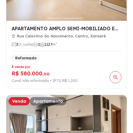
APARTAMENTO AMPLO SEMI-MOBILIADO EM FRENTE AO HOSPITAL SÃO P…
Rua Celestino do Nascimento, Centro, Xanxerê
3
(1 suíte)
2
1
127
m²
Reformado
À venda por
R$ 580.000
,00
Cond. não informado • IPTU R$ 1.200
Venda
Apartamento