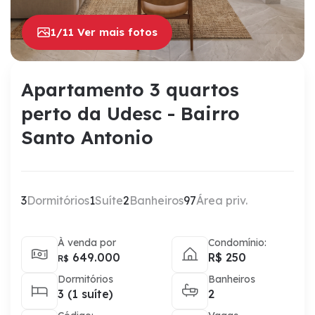
1/11 Ver mais fotos
Apartamento 3 quartos
perto da Udesc - Bairro
Santo Antonio
3
Dormitórios
1
Suíte
2
Banheiros
97
Área priv.
À venda por
Condomínio:
649.000
R$ 250
R$
Dormitórios
Banheiros
3 (1 suíte)
2