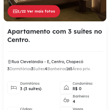
1/22 Ver mais fotos
Apartamento com 3 suítes no
Centro.
Rua Clevelândia - E, Centro, Chapecó
3
Dormitórios
3
Suítes
4
Banheiros
165
Área priv.
Dormitórios
Condomínio:
3 (3 suítes)
R$ 0
Banheiros
4
Código:
Vagas