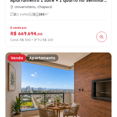
Apartamento 1 suíte + 1 quarto no Seminário em Chapecó com s…
Universitário, Chapecó
2
(1 suíte)
2
1
82
m²
À venda por
R$ 669.694
,00
Cond. R$ 300 • IPTU R$ 100
Venda
Apartamento