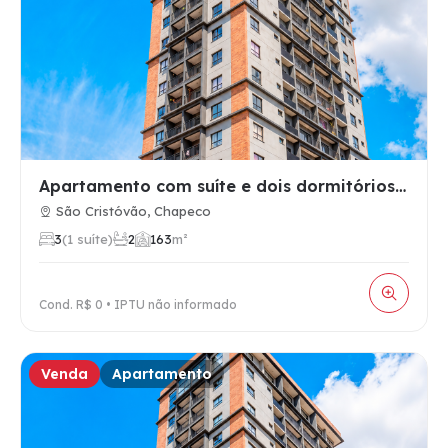
Apartamento com suíte e dois dormitórios à venda no São Cris…
São Cristóvão, Chapeco
3
(1 suíte)
2
1
63
m²
Cond. R$ 0 • IPTU não informado
Venda
Apartamento