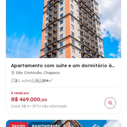
Apartamento com suíte e um dormitório à venda no São Cristóv…
São Cristóvão, Chapeco
2
(1 suíte)
2
1
54
m²
À venda por
R$ 469.000
,00
Cond. R$ 0 • IPTU não informado
Venda
Apartamento