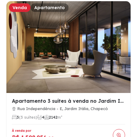
Venda
Apartamento
Apartamento 3 suítes à venda no Jardim Itália, Chapecó SC, e…
Rua Independência - E, Jardim Itália, Chapecó
3
(3 suítes)
4
2
142
m²
À venda por