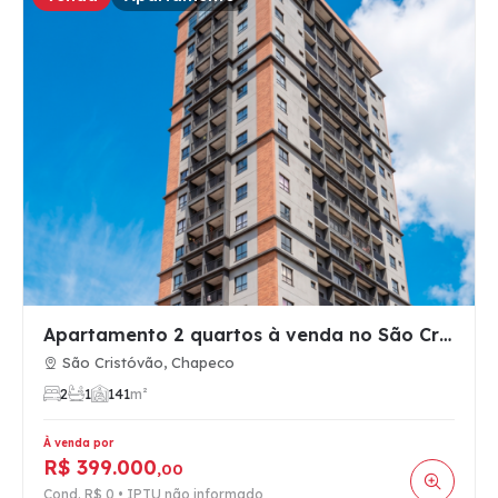
Apartamento 2 quartos à venda no São Cristóvão, Chapecó SC, …
São Cristóvão, Chapeco
2
1
1
41
m²
À venda por
R$ 399.000
,00
Cond. R$ 0 • IPTU não informado