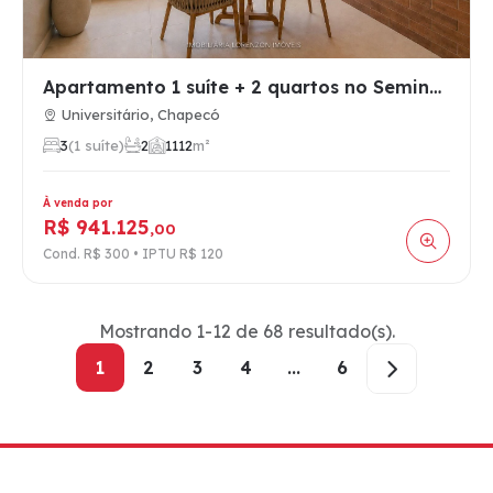
Apartamento 1 suíte + 2 quartos no Seminário em Chapecó com …
Universitário, Chapecó
3
(1 suíte)
2
1
112
m²
À venda por
R$ 941.125
,00
Cond. R$ 300 • IPTU R$ 120
Mostrando 1-12 de 68 resultado(s).
1
2
3
4
...
6