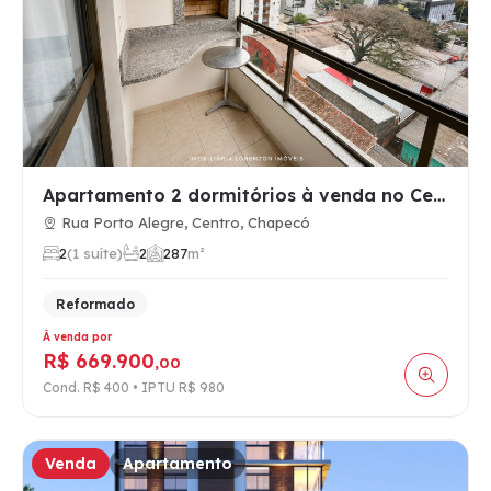
Apartamento 2 dormitórios à venda no Centro, Chapecó SC, mob…
Rua Porto Alegre, Centro, Chapecó
2
(1 suíte)
2
2
87
m²
Reformado
À venda por
R$ 669.900
,00
Cond. R$ 400 • IPTU R$ 980
Venda
Apartamento