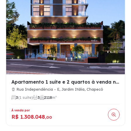
Apartamento 1 suíte e 2 quartos à venda no Jardim Itália, Ch…
Rua Independência - E, Jardim Itália, Chapecó
3
(1 suíte)
3
2
118
m²
À venda por
R$ 1.308.048
,00