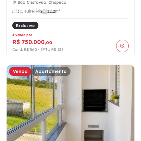
São Cristóvão, Chapecó
3
(1 suíte)
2
1
112
m²
Exclusivo
À venda por
R$ 750.000
,00
Cond. R$ 560 • IPTU R$ 138
Venda
Apartamento