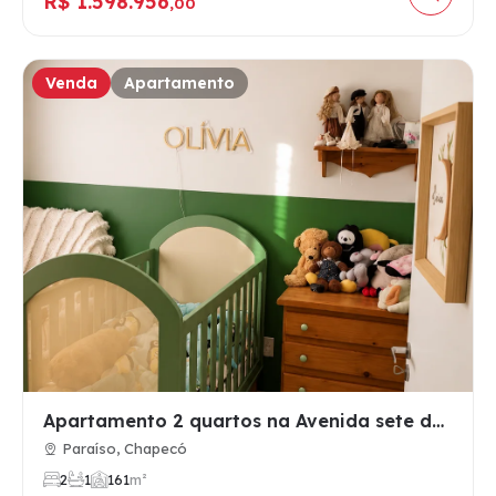
R$ 1.598.956
,00
Venda
Apartamento
Apartamento 2 quartos na Avenida sete de Setembro
Paraíso, Chapecó
2
1
1
61
m²