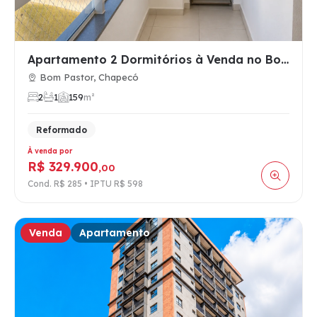
Apartamento 2 Dormitórios à Venda no Bom Pastor, Chapecó SC …
Bom Pastor, Chapecó
2
1
1
59
m²
Reformado
À venda por
R$ 329.900
,00
Cond. R$ 285 • IPTU R$ 598
Venda
Apartamento