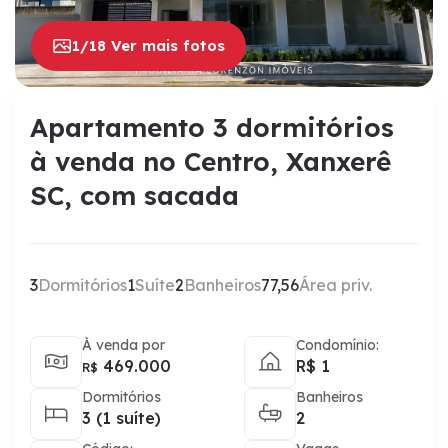
1/18 Ver mais fotos
Apartamento 3 dormitórios
à venda no Centro, Xanxerê
SC, com sacada
3
Dormitórios
1
Suíte
2
Banheiros
77,56
Área priv.
À venda por
Condomínio:
469.000
R$ 1
R$
Dormitórios
Banheiros
3 (1 suíte)
2