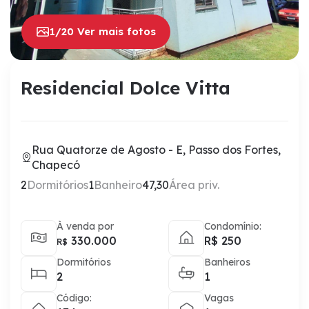
1/20 Ver mais fotos
Residencial Dolce Vitta
Rua Quatorze de Agosto - E, Passo dos Fortes,
Chapecó
2
Dormitórios
1
Banheiro
47,30
Área priv.
À venda por
Condomínio:
330.000
R$ 250
R$
Dormitórios
Banheiros
2
1
Código:
Vagas