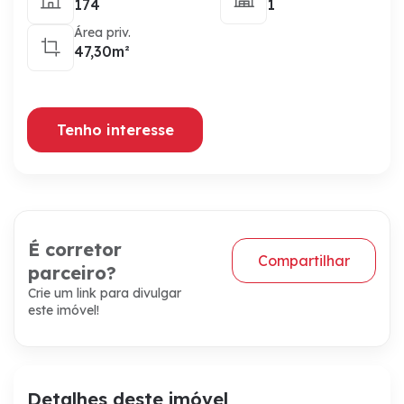
174
1
Área priv.
47,30m²
Tenho interesse
É corretor
Compartilhar
parceiro?
Crie um link para divulgar
este imóvel!
Detalhes deste imóvel