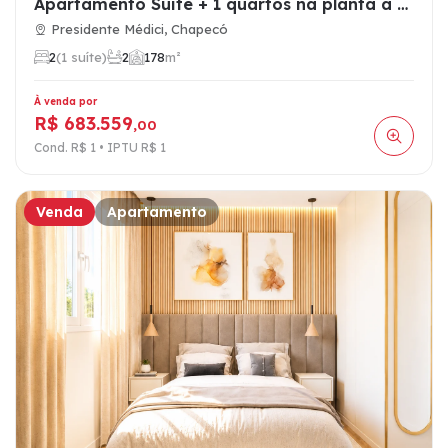
Apartamento Suite + 1 quartos na planta à venda no Presiden…
Presidente Médici, Chapecó
2
(1 suíte)
2
1
78
m²
À venda por
R$ 683.559
,00
Cond. R$ 1 • IPTU R$ 1
Venda
Apartamento