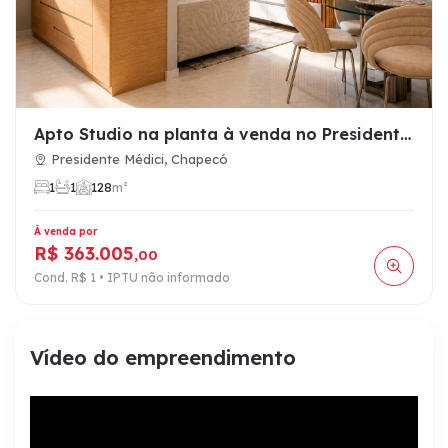
Apto Studio na planta à venda no Presidente Médici, Chapecó …
Presidente Médici, Chapecó
1
1
1
28
m²
À venda por
R$ 363.005
,00
Cond. R$ 1 • IPTU não informado
Vídeo do empreendimento