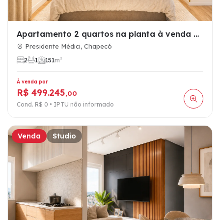
Apartamento 2 quartos na planta à venda no Presidente Médici…
Presidente Médici, Chapecó
2
1
1
51
m²
À venda por
R$ 499.245
,00
Cond. R$ 0 • IPTU não informado
Venda
Studio