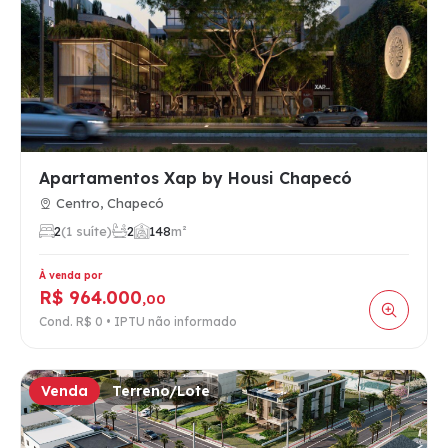
Apartamentos Xap by Housi Chapecó
Centro, Chapecó
2
(1 suíte)
2
1
48
m²
À venda por
R$ 964.000
,00
Cond. R$ 0 • IPTU não informado
Venda
Terreno/Lote