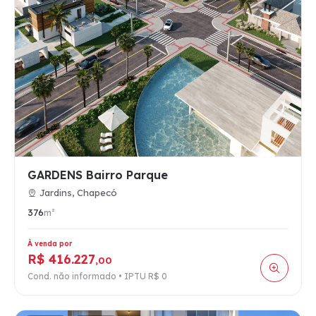
GARDENS Bairro Parque
Jardins, Chapecó
376
m²
À venda por
R$ 416.227
,00
Cond. não informado • IPTU R$ 0