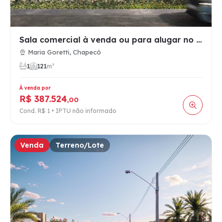
Sala comercial à venda ou para alugar no Maria Goretti, Chap…
Maria Goretti, Chapecó
1
1
21
m²
À venda por
R$ 387.524
,00
Cond. R$ 1 • IPTU não informado
Venda
Terreno/Lote