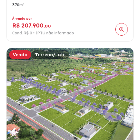
370
m²
À venda por
R$ 207.900
,00
Cond. R$ 0 • IPTU não informado
Venda
Terreno/Lote