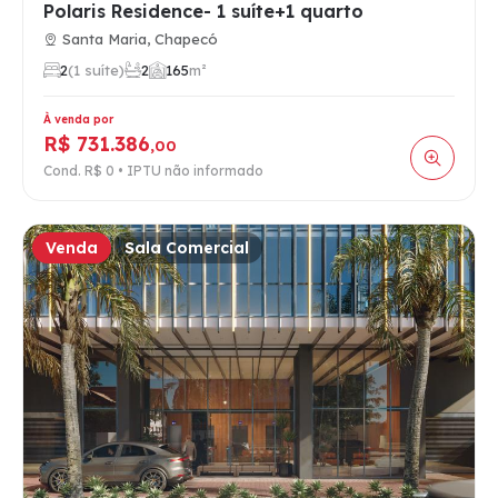
Polaris Residence- 1 suíte+1 quarto
Santa Maria, Chapecó
2
(1 suíte)
2
1
65
m²
À venda por
R$ 731.386
,00
Cond. R$ 0 • IPTU não informado
Venda
Sala Comercial