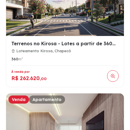
Terrenos no Kirosa - Lotes a partir de 360m2 na região Sul d…
Loteamento Kirosa, Chapecó
360
m²
À venda por
R$ 262.620
,00
Venda
Apartamento