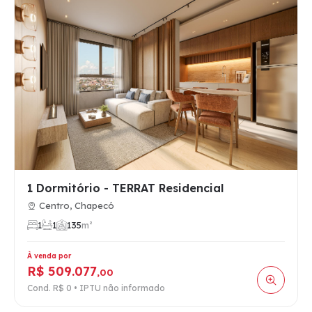
1 Dormitório - TERRAT Residencial
Centro, Chapecó
1
1
1
35
m²
À venda por
R$ 509.077
,00
Cond. R$ 0 • IPTU não informado