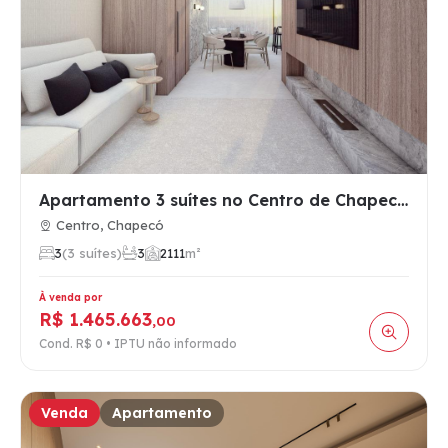
Apartamento 3 suítes no Centro de Chapecó com área de lazer …
Centro, Chapecó
3
(3 suítes)
3
2
111
m²
À venda por
R$ 1.465.663
,00
Cond. R$ 0 • IPTU não informado
Venda
Apartamento