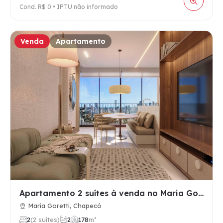
Cond. R$ 0 • IPTU não informado
Venda
Apartamento
Apartamento 2 suítes à venda no Maria Goretti, Chapecó SC, 2…
Maria Goretti, Chapecó
2
(2 suítes)
2
1
78
m²