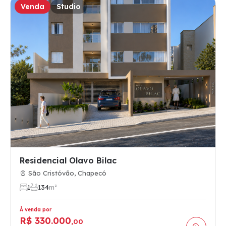
Venda
Studio
Residencial Olavo Bilac
São Cristóvão, Chapecó
1
1
34
m²
À venda por
R$ 330.000
,00