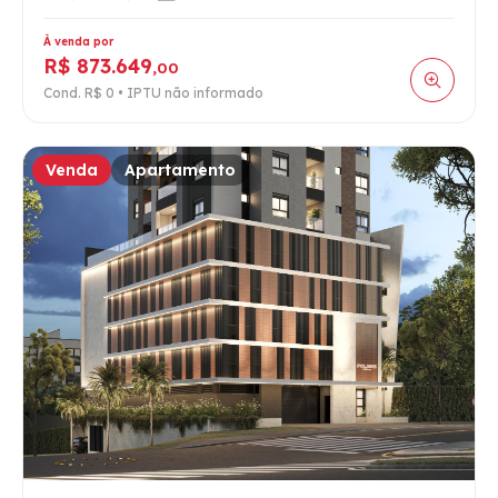
À venda por
R$ 873.649
,00
Cond. R$ 0 • IPTU não informado
Venda
Apartamento