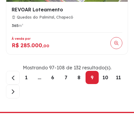
REVOAR Loteamento
Quedas do Palmital, Chapecó
365
m²
À venda por
R$ 285.000
,00
Mostrando 97-108 de 132 resultado(s).
1
...
6
7
8
9
10
11