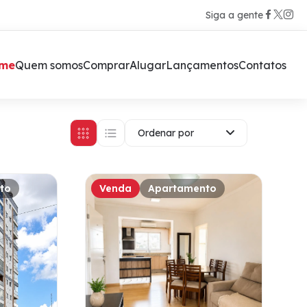
Siga a gente
me
Quem somos
Comprar
Alugar
Lançamentos
Contatos
Ordenar por
to
Venda
Apartamento