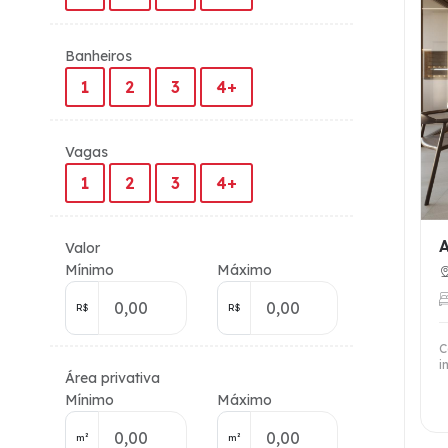
Banheiros
1
2
3
4+
Vagas
1
2
3
4+
Valor
Mínimo
Máximo
R$
R$
C
i
Área privativa
Mínimo
Máximo
m²
m²