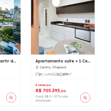
Sala Comercial a partir de 45,40 m² no Centro de Chapecó – B…
Apartamento suíte + 1 Centro Chapecó Hub 107
Centro, Chapecó
2
(1 suíte)
2
1
59
m²
À venda por
R$ 705.395
,00
Cond. R$ 0 • IPTU não
informado