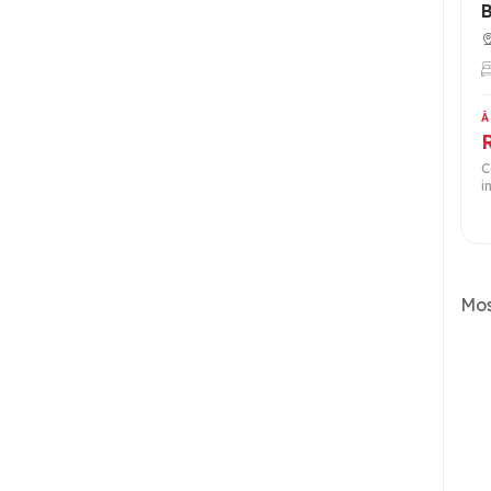
À
C
i
Mos