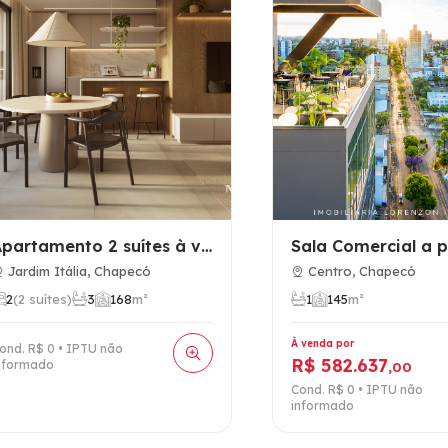
Apartamento 2 suítes à venda no bairro Jardim Itália, Chapec…
Jardim Itália, Chapecó
Centro, Chapecó
2
(2 suítes)
3
1
68
m²
1
1
45
m²
À venda por
ond. R$ 0 • IPTU não
R$ 582.637
nformado
,00
Cond. R$ 0 • IPTU não
informado