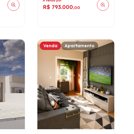
À venda por
R$ 793.000
,00
Venda
Apartamento