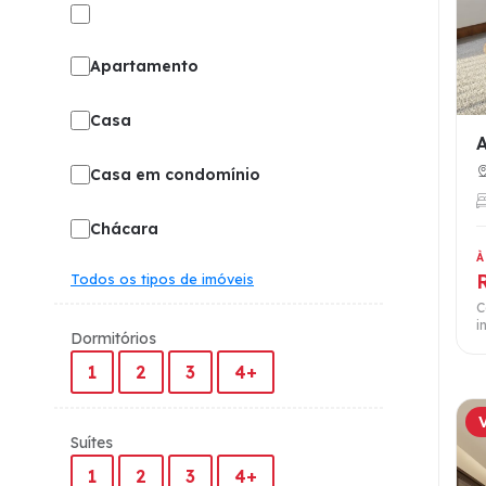
Apartamento
Casa
Casa em condomínio
Chácara
À
Todos os tipos de imóveis
C
i
Dormitórios
1
2
3
4+
Suítes
1
2
3
4+