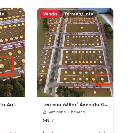
te
Venda
Terreno/Lote
Terreno bairro Santo Antônio Chapecó 638m² esquina Getúlio V…
Terreno 638m² Avenida Getúlio Vargas Chapecó esquina
Seminario, Chapecó
649
m²