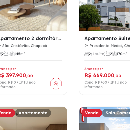
Apartamento 2 dormitórios à venda no São Cristóvão, Chapecó …
São Cristóvão, Chapecó
Presidente Médici, C
2
1
1
45
m²
2
(1 suíte)
2
1
70
m²
 venda por
À venda por
R$ 397.900
R$ 669.000
,00
,00
ond. R$ 0 • IPTU não
Cond. R$ 450 • IPTU não
nformado
informado
Venda
Apartamento
Venda
Sala Comer