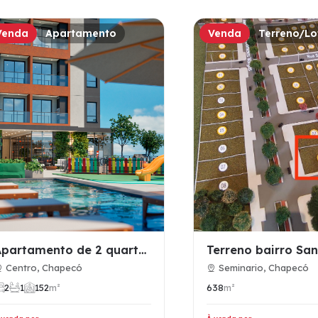
Venda
Apartamento
Venda
Terreno/Lo
Apartamento de 2 quartos no Centro de Chapecó no Edifício HU…
Centro, Chapecó
Seminario, Chapecó
2
1
1
52
m²
638
m²