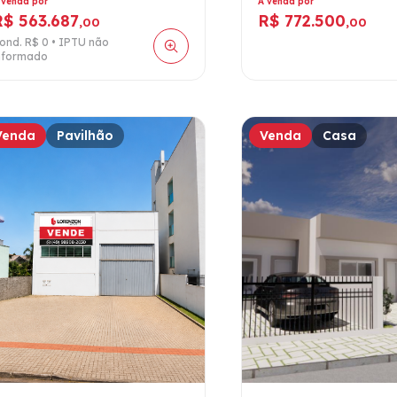
 venda por
À venda por
R$ 563.687
R$ 772.500
,00
,00
ond. R$ 0 • IPTU não
nformado
Venda
Pavilhão
Venda
Casa