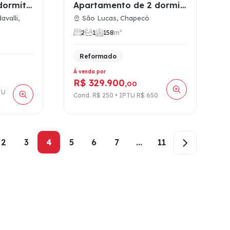
Casa geminada 2 dormitórios à venda no Distrito Fazenda Zand…
Apartamento de 2 dormitórios à venda no Parque das Torres, M…
valli,
São Lucas, Chapecó
2
1
1
58
m²
Reformado
À venda por
R$ 329.900
,00
TU
Cond. R$ 250 • IPTU R$ 650
2
3
4
5
6
7
...
11