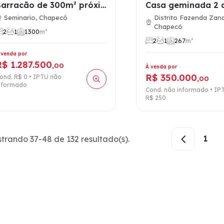
Barracão de 300m² próximo ao Posto Galli em Chapecó - Analis…
Seminario, Chapecó
Distrito Fazenda Zanda
Chapecó
2
1
1
300
m²
2
1
2
67
m²
 venda por
R$ 1.287.500
,00
À venda por
R$ 350.000
ond. R$ 0 • IPTU não
,00
nformado
Cond. não informado • IP
R$ 250
1
trando 37-48 de 132 resultado(s).