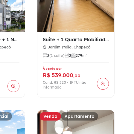
Apartamento Suite + 1 No Bairro Presidente Medice
Suíte + 1 Quarto Mobiliado à Venda no Jardim Itália, Chapecó…
hapecó
Jardim Italia, Chapecó
2
(1 suíte)
2
2
79
m²
À venda por
R$ 539.000
,00
Cond. R$ 320 • IPTU não
informado
cial
Venda
Apartamento